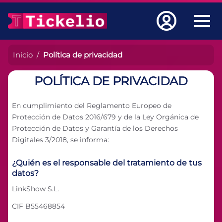
Inicio
Política de privacidad
POLÍTICA DE PRIVACIDAD
En cumplimiento del Reglamento Europeo de
Protección de Datos 2016/679 y de la Ley Orgánica de
Protección de Datos y Garantía de los Derechos
Digitales 3/2018, se informa:
¿Quién es el responsable del tratamiento de tus
datos?
LinkShow S.L.
CIF B55468854