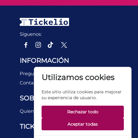
Síguenos:
INFORMACIÓN
Preguntas frecuentes
Utilizamos cookies
Contacto
Este sitio utiliza cookies para mejorar
SOBRE NOSOTROS
su experiencia de usuario.
Quienes somos
Rechazar todo
Aceptar todas
TICKETERA