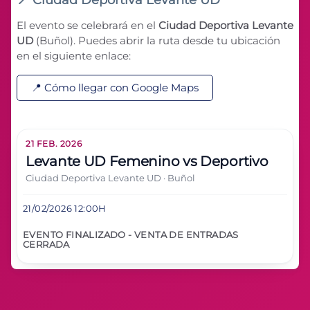
📍 Ciudad Deportiva Levante UD
El evento se celebrará en el
Ciudad Deportiva Levante
UD
(Buñol). Puedes abrir la ruta desde tu ubicación
en el siguiente enlace:
📍 Cómo llegar con Google Maps
21 FEB. 2026
Levante UD Femenino vs Deportivo
Ciudad Deportiva Levante UD · Buñol
21/02/2026 12:00H
EVENTO FINALIZADO - VENTA DE ENTRADAS
CERRADA