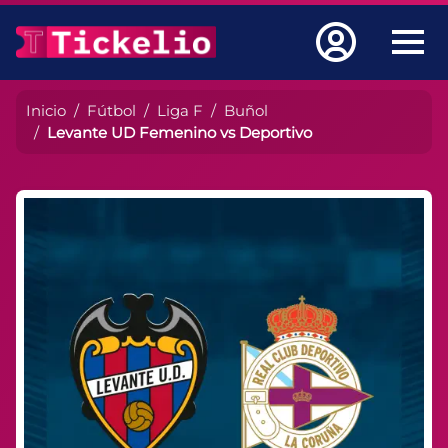
Inicio
Fútbol
Liga F
Buñol
Levante UD Femenino vs Deportivo