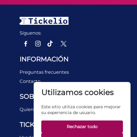
Síguenos:
INFORMACIÓN
Preguntas frecuentes
Contacto
Utilizamos cookies
SOBRE NOSOTROS
Este sitio utiliza cookies para mejorar
Quienes somos
su experiencia de usuario.
TICKETERA
Rechazar todo